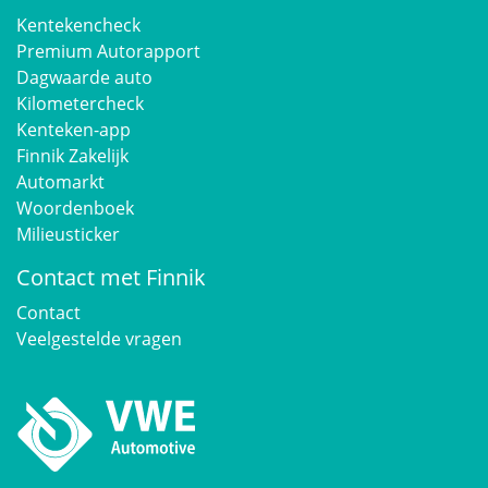
2014
2021
Peugeot
Kentekencheck
witte
Premium Autorapport
Dagwaarde auto
2015
Porsche
blauwe
Kilometercheck
Kenteken-app
Renault
Finnik Zakelijk
gele
Automarkt
Woordenboek
smart
Milieusticker
Contact met Finnik
Suzuki
Contact
Veelgestelde vragen
Toyota
Volkswagen