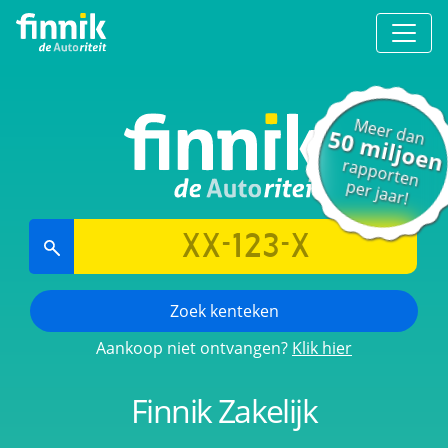
Meer dan
50 miljoen
rapporten
per jaar!
Zoek kenteken
Aankoop niet ontvangen?
Klik hier
Finnik Zakelijk